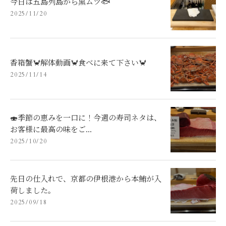
今日は五島列島から黒ムツ🐟
2025/11/20
香箱蟹🦀解体動画🦀食べに来て下さい🦀
2025/11/14
🍣季節の恵みを一口に！今週の寿司ネタは、
お客様に最高の味をご...
2025/10/20
先日の仕入れで、京都の伊根港から本鮪が入
荷しました。
2025/09/18