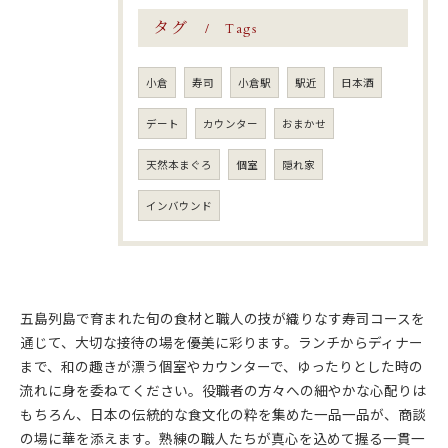
タグ
Tags
小倉
寿司
小倉駅
駅近
日本酒
デート
カウンター
おまかせ
天然本まぐろ
個室
隠れ家
インバウンド
五島列島で育まれた旬の食材と職人の技が織りなす寿司コースを
通じて、大切な接待の場を優美に彩ります。ランチからディナー
まで、和の趣きが漂う個室やカウンターで、ゆったりとした時の
流れに身を委ねてください。役職者の方々への細やかな心配りは
もちろん、日本の伝統的な食文化の粋を集めた一品一品が、商談
の場に華を添えます。熟練の職人たちが真心を込めて握る一貫一